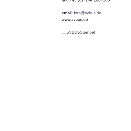
fax: +49 (0)7144 1604109
email:
info@svbus.de
www.svbus.de