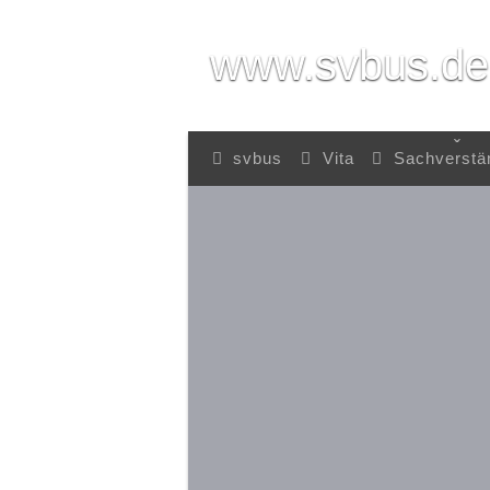
www.svbus.de
svbus
Vita
Sachverstä