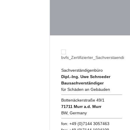
1
2
3
4
5
6
Sachverständigenbüro
Dipl.-Ing. Uwe Schroeder
Bausachverständiger
für Schäden an Gebäuden
Bottenäckerstraße 49/1
71711 Murr a.d. Murr
BW, Germany
fon: +49 (0)7144 3057463