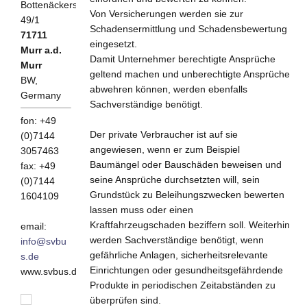
Bottenäckerstraße
Von Versicherungen werden sie zur
49/1
Schadensermittlung und Schadensbewertung
71711
eingesetzt.
Murr a.d.
Damit Unternehmer berechtigte Ansprüche
Murr
geltend machen und unberechtigte Ansprüche
BW,
abwehren können, werden ebenfalls
Germany
Sachverständige benötigt.
fon: +49
Der private Verbraucher ist auf sie
(0)7144
angewiesen, wenn er zum Beispiel
3057463
Baumängel oder Bauschäden beweisen und
fax: +49
seine Ansprüche durchsetzten will, sein
(0)7144
Grundstück zu Beleihungszwecken bewerten
1604109
lassen muss oder einen
Kraftfahrzeugschaden beziffern soll. Weiterhin
email:
werden Sachverständige benötigt, wenn
info@svbu
gefährliche Anlagen, sicherheitsrelevante
s.de
Einrichtungen oder gesundheitsgefährdende
www.svbus.de
Produkte in periodischen Zeitabständen zu
überprüfen sind.